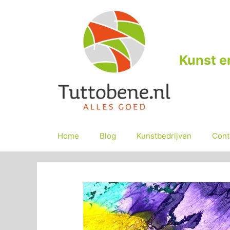
Ga
naar
de
inhoud
Kunst e
Home
Blog
Kunstbedrijven
Cont