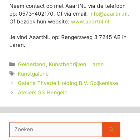
Neem contact op met AaartNL via de telefoon
op: 0573-402170. Of via email:
info@aaartnl.nl
.
Of bezoek hun website:
www.aaartnl.nl
Je vind AaartNL op: Rengersweg 3 7245 AB in
Laren.
Categorieën
Gelderland
,
Kunstbedrijven
,
Laren
Tags
Kunstgalerie
Galerie Thyade Holding B.V. Spijkenisse
Ateliers 93 Hengelo
Zoek
naar: