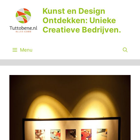
Ga
Kunst en Design
naar
Ontdekken: Unieke
de
inhoud
Creatieve Bedrijven.
Menu