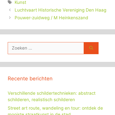
Tags
Kunst
Luchtvaart Historische Vereniging Den Haag
Pouwer-zuidweg / M Heinkenszand
Zoek
naar:
Recente berichten
Verschillende schildertechnieken: abstract
schilderen, realistisch schilderen
Street art route, wandeling en tour: ontdek de
mooiste straatkunst in de stad