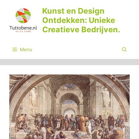
Ga
Kunst en Design
naar
Ontdekken: Unieke
de
inhoud
Creatieve Bedrijven.
Menu