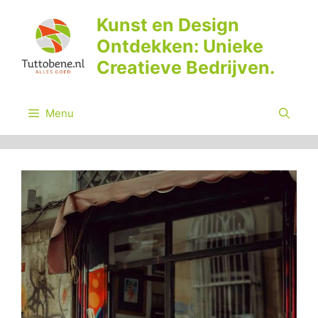
Ga
Kunst en Design
naar
Ontdekken: Unieke
de
inhoud
Creatieve Bedrijven.
Menu