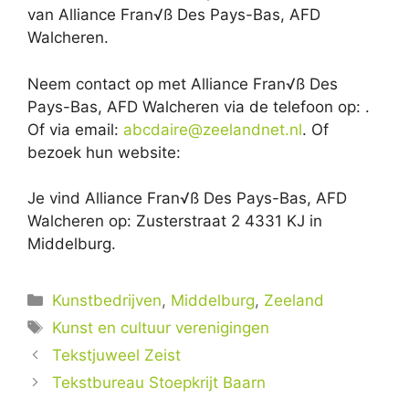
van Alliance Fran√ß Des Pays-Bas, AFD
Walcheren.
Neem contact op met Alliance Fran√ß Des
Pays-Bas, AFD Walcheren via de telefoon op: .
Of via email:
abcdaire@zeelandnet.nl
. Of
bezoek hun website:
Je vind Alliance Fran√ß Des Pays-Bas, AFD
Walcheren op: Zusterstraat 2 4331 KJ in
Middelburg.
Categorieën
Kunstbedrijven
,
Middelburg
,
Zeeland
Tags
Kunst en cultuur verenigingen
Tekstjuweel Zeist
Tekstbureau Stoepkrijt Baarn