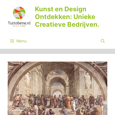
Ga
Kunst en Design
naar
Ontdekken: Unieke
de
inhoud
Creatieve Bedrijven.
Menu