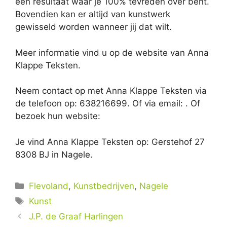
een resultaat waar je 100% tevreden over bent.
Bovendien kan er altijd van kunstwerk
gewisseld worden wanneer jij dat wilt.
Meer informatie vind u op de website van Anna
Klappe Teksten.
Neem contact op met Anna Klappe Teksten via
de telefoon op: 638216699. Of via email:
. Of
bezoek hun website:
Je vind Anna Klappe Teksten op: Gerstehof 27
8308 BJ in Nagele.
Categorieën
Flevoland
,
Kunstbedrijven
,
Nagele
Tags
Kunst
J.P. de Graaf Harlingen