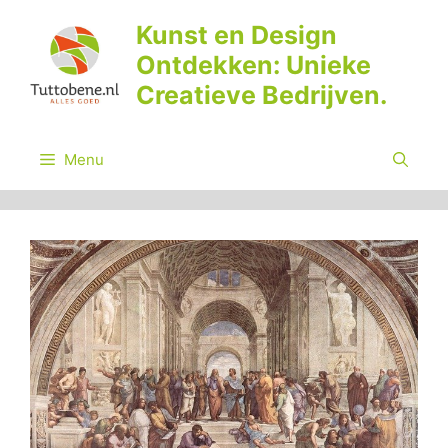
Ga
Kunst en Design
naar
Ontdekken: Unieke
de
inhoud
Creatieve Bedrijven.
Menu