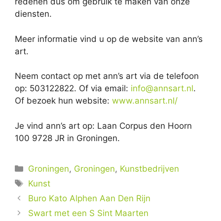
redenen dus om gebruik te maken van onze
diensten.
Meer informatie vind u op de website van ann’s
art.
Neem contact op met ann’s art via de telefoon
op: 503122822. Of via email:
info@annsart.nl
.
Of bezoek hun website:
www.annsart.nl/
Je vind ann’s art op: Laan Corpus den Hoorn
100 9728 JR in Groningen.
Categorieën
Groningen
,
Groningen
,
Kunstbedrijven
Tags
Kunst
Buro Kato Alphen Aan Den Rijn
Swart met een S Sint Maarten