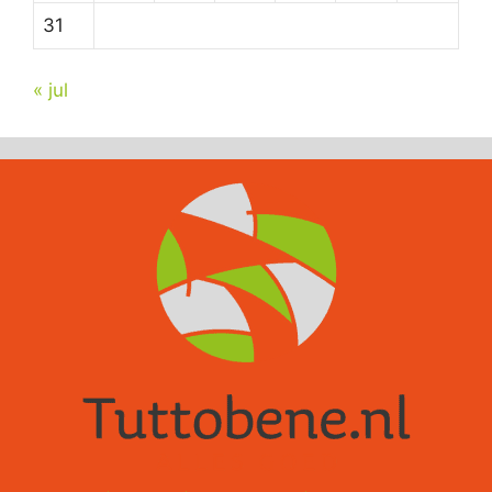
31
« jul