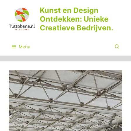
Ga
Kunst en Design
naar
Ontdekken: Unieke
de
inhoud
Creatieve Bedrijven.
Menu