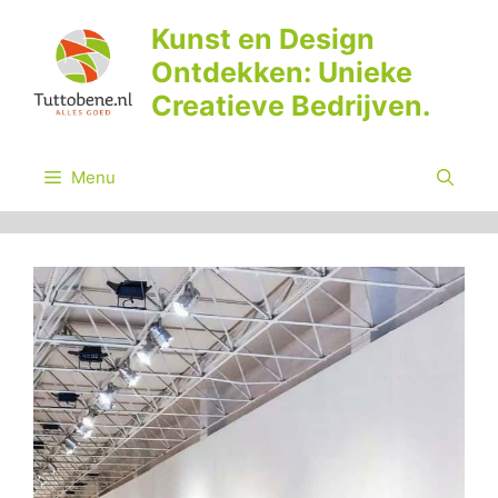
Ga
Kunst en Design
naar
Ontdekken: Unieke
de
inhoud
Creatieve Bedrijven.
Menu