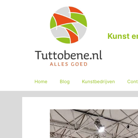
Ga
naar
de
inhoud
Kunst e
Home
Blog
Kunstbedrijven
Cont