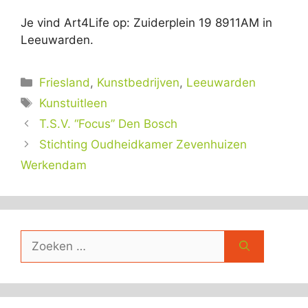
Je vind Art4Life op: Zuiderplein 19 8911AM in
Leeuwarden.
Categorieën
Friesland
,
Kunstbedrijven
,
Leeuwarden
Tags
Kunstuitleen
T.S.V. “Focus” Den Bosch
Stichting Oudheidkamer Zevenhuizen
Werkendam
Zoek
naar: