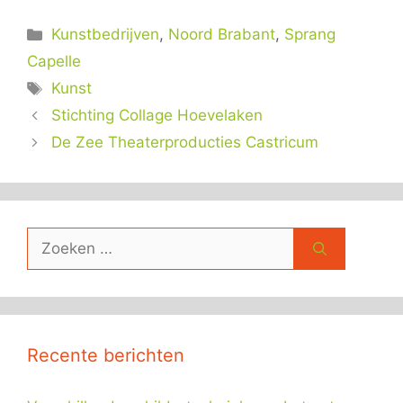
Categorieën
Kunstbedrijven
,
Noord Brabant
,
Sprang
Capelle
Tags
Kunst
Stichting Collage Hoevelaken
De Zee Theaterproducties Castricum
Zoek
naar:
Recente berichten