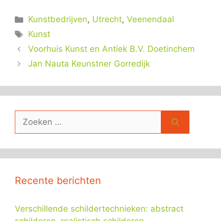
Categorieën
Kunstbedrijven
,
Utrecht
,
Veenendaal
Tags
Kunst
Voorhuis Kunst en Antiek B.V. Doetinchem
Jan Nauta Keunstner Gorredijk
Zoek
naar:
Recente berichten
Verschillende schildertechnieken: abstract