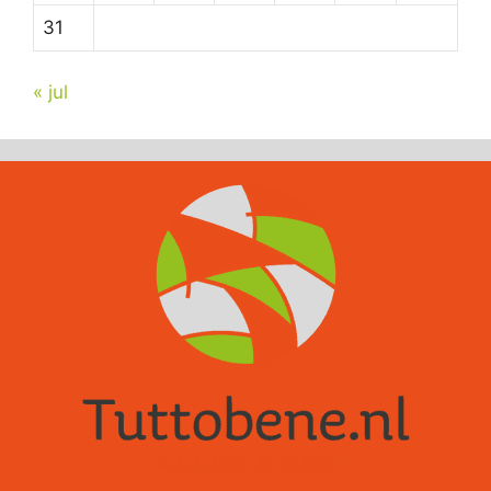
31
« jul