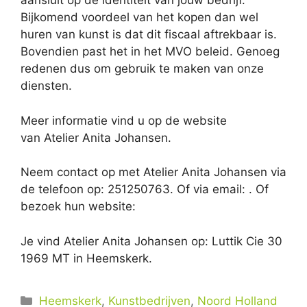
aansluit op de identiteit van jouw bedrijf.
Bijkomend voordeel van het kopen dan wel
huren van kunst is dat dit fiscaal aftrekbaar is.
Bovendien past het in het MVO beleid. Genoeg
redenen dus om gebruik te maken van onze
diensten.
Meer informatie vind u op de website
van Atelier Anita Johansen.
Neem contact op met Atelier Anita Johansen via
de telefoon op: 251250763. Of via email:
. Of
bezoek hun website:
Je vind Atelier Anita Johansen op: Luttik Cie 30
1969 MT in Heemskerk.
Categorieën
Heemskerk
,
Kunstbedrijven
,
Noord Holland