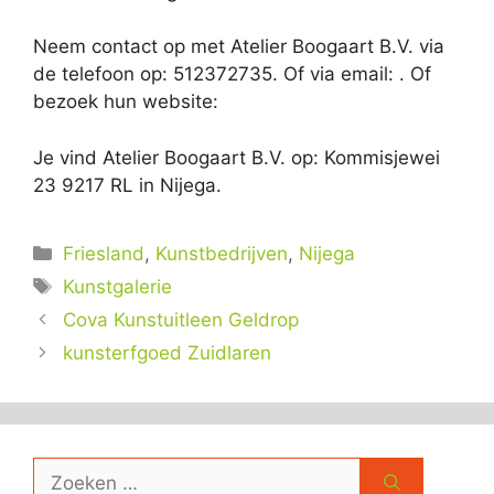
Neem contact op met Atelier Boogaart B.V. via
de telefoon op: 512372735. Of via email:
. Of
bezoek hun website:
Je vind Atelier Boogaart B.V. op: Kommisjewei
23 9217 RL in Nijega.
Categorieën
Friesland
,
Kunstbedrijven
,
Nijega
Tags
Kunstgalerie
Cova Kunstuitleen Geldrop
kunsterfgoed Zuidlaren
Zoek