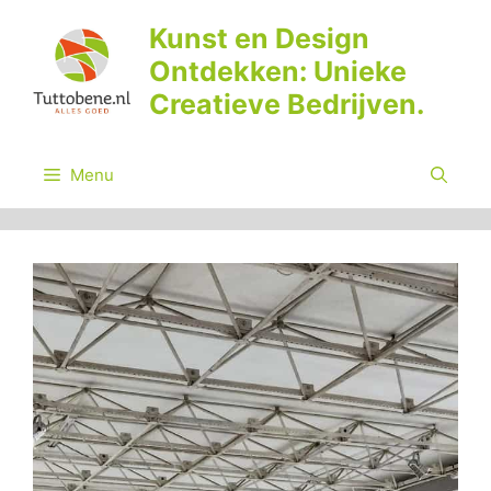
Ga
Kunst en Design
naar
Ontdekken: Unieke
de
inhoud
Creatieve Bedrijven.
Menu