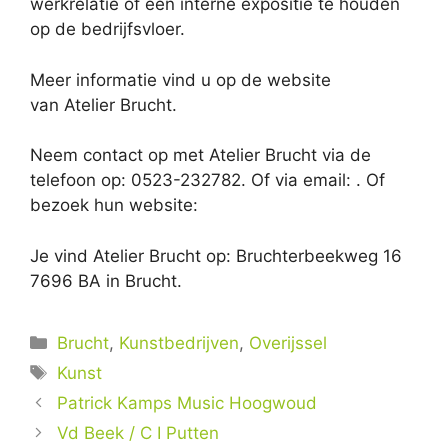
werkrelatie of een interne expositie te houden
op de bedrijfsvloer.
Meer informatie vind u op de website
van Atelier Brucht.
Neem contact op met Atelier Brucht via de
telefoon op: 0523-232782. Of via email:
. Of
bezoek hun website:
Je vind Atelier Brucht op: Bruchterbeekweg 16
7696 BA in Brucht.
Categorieën
Brucht
,
Kunstbedrijven
,
Overijssel
Tags
Kunst
Patrick Kamps Music Hoogwoud
Vd Beek / C I Putten