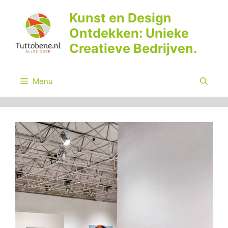
Ga
Kunst en Design
naar
Ontdekken: Unieke
de
inhoud
Creatieve Bedrijven.
Menu