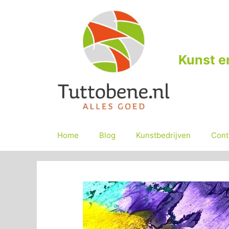
Ga
naar
de
inhoud
Kunst e
Home
Blog
Kunstbedrijven
Cont