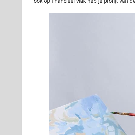
ook op financieel vlak heb je profijt van 