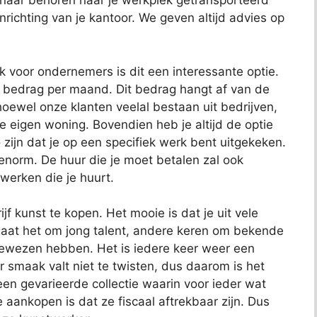
 naar behoren naar je werkplek getransporteerd
richting van je kantoor. We geven altijd advies op
ok voor ondernemers is dit een interessante optie.
t bedrag per maand. Dit bedrag hangt af van de
oewel onze klanten veelal bestaan uit bedrijven,
je eigen woning. Bovendien heb je altijd de optie
 zijn dat je op een specifiek werk bent uitgekeken.
 enorm. De huur die je moet betalen zal ook
 werken die je huurt.
jf kunst te kopen. Het mooie is dat je uit vele
aat het om jong talent, andere keren om bekende
bewezen hebben. Het is iedere keer weer een
 smaak valt niet te twisten, dus daarom is het
t een gevarieerde collectie waarin voor ieder wat
e aankopen is dat ze fiscaal aftrekbaar zijn. Dus