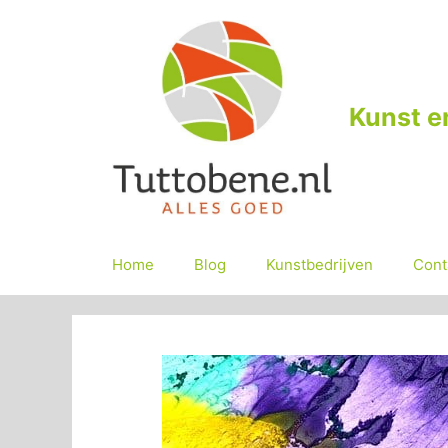
Ga
naar
de
inhoud
Kunst e
Home
Blog
Kunstbedrijven
Cont