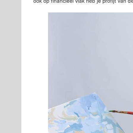
ook op financieel vlak heb je profijt van 