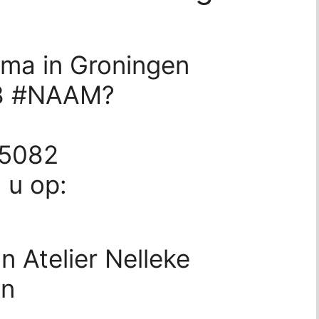
rsma in Groningen
 8 #NAAM?
25082
d u op:
 Atelier Nelleke
en