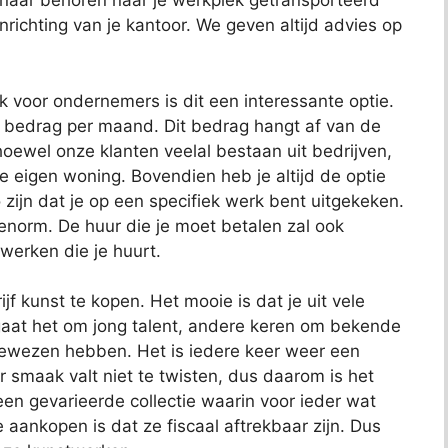
 naar behoren naar je werkplek getransporteerd
richting van je kantoor. We geven altijd advies op
ok voor ondernemers is dit een interessante optie.
t bedrag per maand. Dit bedrag hangt af van de
oewel onze klanten veelal bestaan uit bedrijven,
je eigen woning. Bovendien heb je altijd de optie
 zijn dat je op een specifiek werk bent uitgekeken.
 enorm. De huur die je moet betalen zal ook
 werken die je huurt.
jf kunst te kopen. Het mooie is dat je uit vele
aat het om jong talent, andere keren om bekende
bewezen hebben. Het is iedere keer weer een
 smaak valt niet te twisten, dus daarom is het
t een gevarieerde collectie waarin voor ieder wat
e aankopen is dat ze fiscaal aftrekbaar zijn. Dus