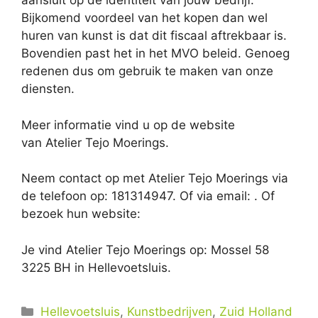
aansluit op de identiteit van jouw bedrijf.
Bijkomend voordeel van het kopen dan wel
huren van kunst is dat dit fiscaal aftrekbaar is.
Bovendien past het in het MVO beleid. Genoeg
redenen dus om gebruik te maken van onze
diensten.
Meer informatie vind u op de website
van Atelier Tejo Moerings.
Neem contact op met Atelier Tejo Moerings via
de telefoon op: 181314947. Of via email:
. Of
bezoek hun website:
Je vind Atelier Tejo Moerings op: Mossel 58
3225 BH in Hellevoetsluis.
Categorieën
Hellevoetsluis
,
Kunstbedrijven
,
Zuid Holland