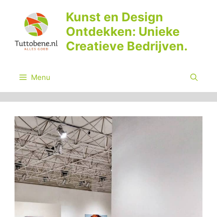
Ga
Kunst en Design
naar
Ontdekken: Unieke
de
inhoud
Creatieve Bedrijven.
Menu