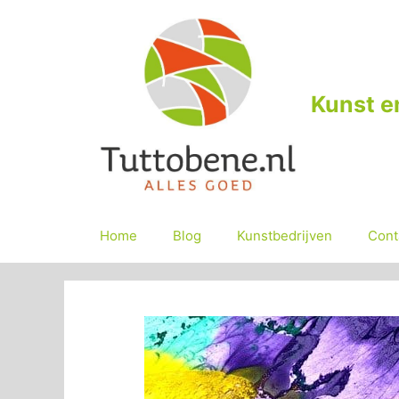
Ga
naar
de
inhoud
Kunst e
Home
Blog
Kunstbedrijven
Cont