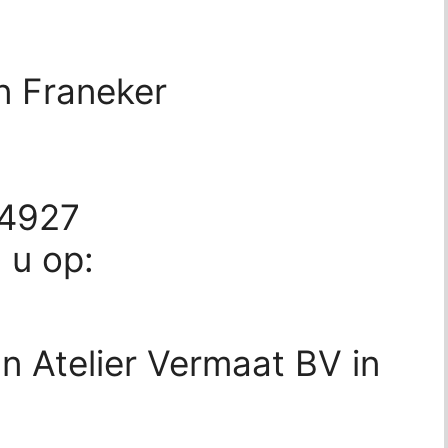
n Franeker
84927
d u op:
n Atelier Vermaat BV in