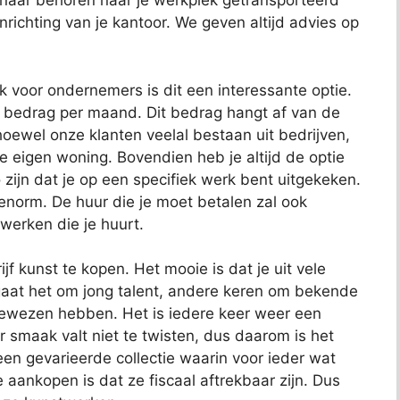
 naar behoren naar je werkplek getransporteerd
richting van je kantoor. We geven altijd advies op
ok voor ondernemers is dit een interessante optie.
t bedrag per maand. Dit bedrag hangt af van de
oewel onze klanten veelal bestaan uit bedrijven,
je eigen woning. Bovendien heb je altijd de optie
 zijn dat je op een specifiek werk bent uitgekeken.
 enorm. De huur die je moet betalen zal ook
 werken die je huurt.
jf kunst te kopen. Het mooie is dat je uit vele
aat het om jong talent, andere keren om bekende
bewezen hebben. Het is iedere keer weer een
 smaak valt niet te twisten, dus daarom is het
t een gevarieerde collectie waarin voor ieder wat
e aankopen is dat ze fiscaal aftrekbaar zijn. Dus