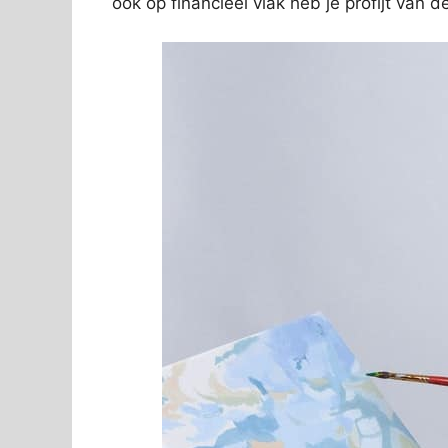
ook op financieel vlak heb je profijt van 