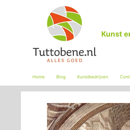
Ga
naar
de
inhoud
Kunst e
Home
Blog
Kunstbedrijven
Cont