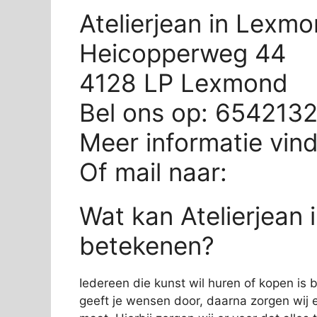
Atelierjean in Lexm
Heicopperweg 44
4128 LP Lexmond
Bel ons op: 654213
Meer informatie vin
Of mail naar:
Wat kan Atelierjean 
betekenen?
Iedereen die kunst wil huren of kopen is bi
geeft je wensen door, daarna zorgen wij e