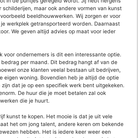
 tot in de puntjes geregeld wordt. Jij hebt nergens
or schilderijen, maar ook andere vormen van kunst
bijvoorbeeld beeldhouwwerken. Wij zorgen er voor
 je werkplek getransporteerd worden. Daarnaast
toor. We geven altijd advies op maat voor ieder
ok voor ondernemers is dit een interessante optie.
t bedrag per maand. Dit bedrag hangt af van de
oewel onze klanten veelal bestaan uit bedrijven,
je eigen woning. Bovendien heb je altijd de optie
 zijn dat je op een specifiek werk bent uitgekeken.
 enorm. De huur die je moet betalen zal ook
 werken die je huurt.
jf kunst te kopen. Het mooie is dat je uit vele
aat het om jong talent, andere keren om bekende
bewezen hebben. Het is iedere keer weer een