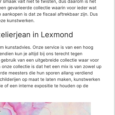
 smaak valt niet te twisten, dus daarom is het
t een gevarieerde collectie waarin voor ieder wat
e aankopen is dat ze fiscaal aftrekbaar zijn. Dus
deze kunstwerken.
elierjean in Lexmond
t om kunstadvies. Onze service is van een hoog
endien kun je altijd bij ons terecht tegen
j gebruik van een uitgebreide collectie waar voor
 onze collectie is dat het een mix is van zowel up
de meesters die hun sporen allang verdiend
schilderijen op maat te laten maken, kunstwerken
ie of een interne expositie te houden op de