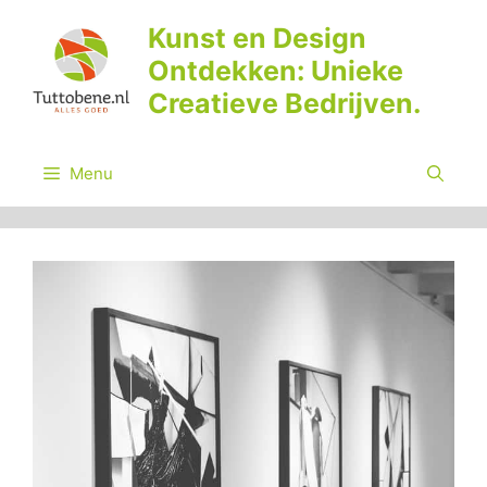
Ga
Kunst en Design
naar
Ontdekken: Unieke
de
inhoud
Creatieve Bedrijven.
Menu