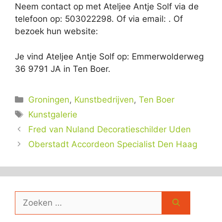
Neem contact op met Ateljee Antje Solf via de
telefoon op: 503022298. Of via email:
. Of
bezoek hun website:
Je vind Ateljee Antje Solf op: Emmerwolderweg
36 9791 JA in Ten Boer.
Categorieën
Groningen
,
Kunstbedrijven
,
Ten Boer
Tags
Kunstgalerie
Fred van Nuland Decoratieschilder Uden
Oberstadt Accordeon Specialist Den Haag
Zoek
naar: