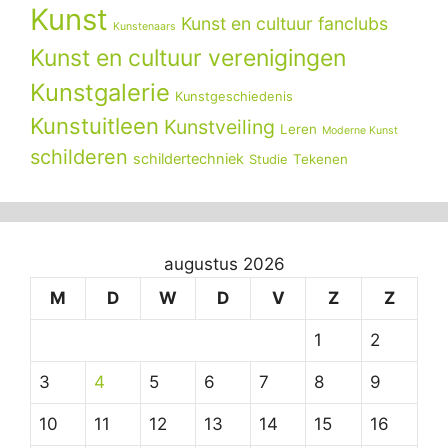
Kunst
Kunst en cultuur fanclubs
Kunstenaars
Kunst en cultuur verenigingen
Kunstgalerie
Kunstgeschiedenis
Kunstuitleen
Kunstveiling
Leren
Moderne Kunst
schilderen
schildertechniek
Tekenen
Studie
augustus 2026
M
D
W
D
V
Z
Z
1
2
3
4
5
6
7
8
9
10
11
12
13
14
15
16