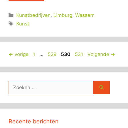
Categorieën
Kunstbedrijven
,
Limburg
,
Wessem
Tags
Kunst
Pagina
Pagina
Pagina
Pagina
←
vorige
1
…
529
530
531
Volgende
→
Zoek
naar:
Recente berichten