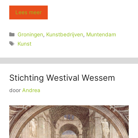
Lees meer
Categorieën
Groningen
,
Kunstbedrijven
,
Muntendam
Tags
Kunst
Stichting Westival Wessem
door
Andrea