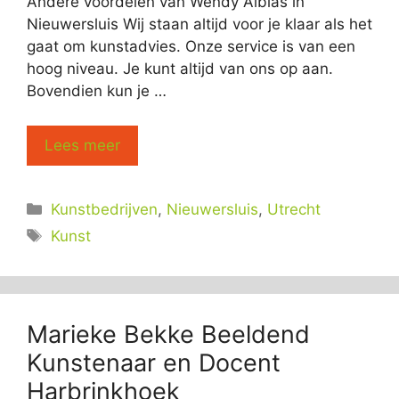
Andere voordelen van Wendy Alblas in
Nieuwersluis Wij staan altijd voor je klaar als het
gaat om kunstadvies. Onze service is van een
hoog niveau. Je kunt altijd van ons op aan.
Bovendien kun je …
Lees meer
Categorieën
Kunstbedrijven
,
Nieuwersluis
,
Utrecht
Tags
Kunst
Marieke Bekke Beeldend
Kunstenaar en Docent
Harbrinkhoek