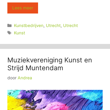
Lees meer
Categorieën
Kunstbedrijven
,
Utrecht
,
Utrecht
Tags
Kunst
Muziekvereniging Kunst en
Strijd Muntendam
door
Andrea