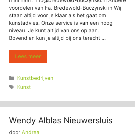
mail naar:
info@bredewold-buczynski.nl
Andere
voordelen van Fa. Bredewold-Buczynski in Wij
staan altijd voor je klaar als het gaat om
kunstadvies. Onze service is van een hoog
niveau. Je kunt altijd van ons op aan.
Bovendien kun je altijd bij ons terecht …
Lees meer
Categorieën
Kunstbedrijven
Tags
Kunst
Wendy Alblas Nieuwersluis
door
Andrea