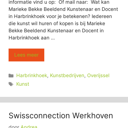
informatie vind u op: Of mail naar: Wat kan
Marieke Bekke Beeldend Kunstenaar en Docent
in Harbrinkhoek voor je betekenen? Iedereen
die kunst wil huren of kopen is bij Marieke
Bekke Beeldend Kunstenaar en Docent in
Harbrinkhoek aan …
Lees meer
Categorieën
Harbrinkhoek
,
Kunstbedrijven
,
Overijssel
Tags
Kunst
Swissconnection Werkhoven
door
Andrea