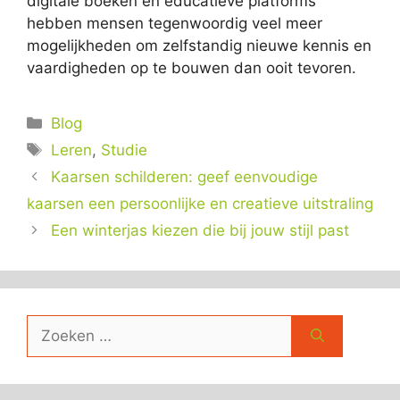
digitale boeken en educatieve platforms
hebben mensen tegenwoordig veel meer
mogelijkheden om zelfstandig nieuwe kennis en
vaardigheden op te bouwen dan ooit tevoren.
Categorieën
Blog
Tags
Leren
,
Studie
Kaarsen schilderen: geef eenvoudige
kaarsen een persoonlijke en creatieve uitstraling
Een winterjas kiezen die bij jouw stijl past
Zoek
naar: