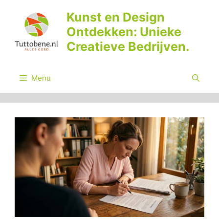
Ga
Kunst en Design
naar
Ontdekken: Unieke
de
inhoud
Creatieve Bedrijven.
Menu