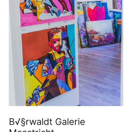
B√§rwaldt Galerie