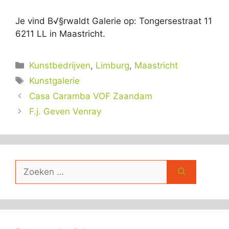
Je vind B√§rwaldt Galerie op: Tongersestraat 11
6211 LL in Maastricht.
Categorieën
Kunstbedrijven
,
Limburg
,
Maastricht
Tags
Kunstgalerie
Casa Caramba VOF Zaandam
F.j. Geven Venray
Zoek
naar: