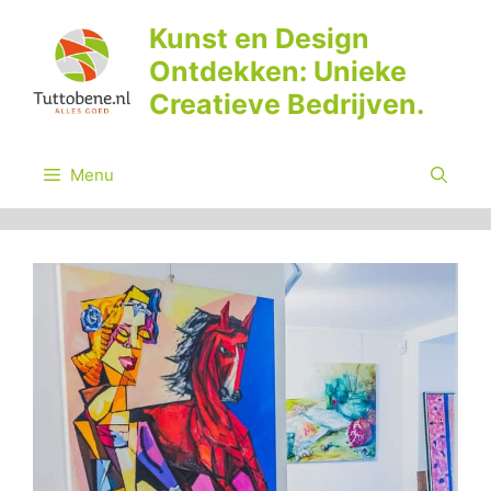
Ga
Kunst en Design
naar
Ontdekken: Unieke
de
inhoud
Creatieve Bedrijven.
Menu