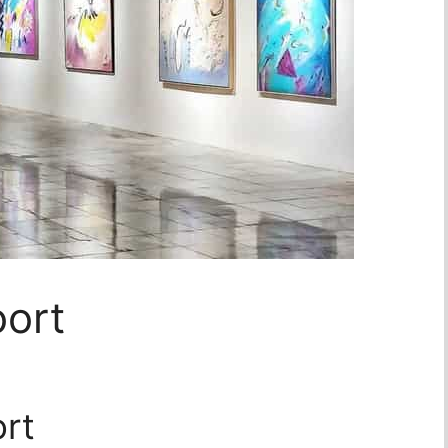
oort
ort