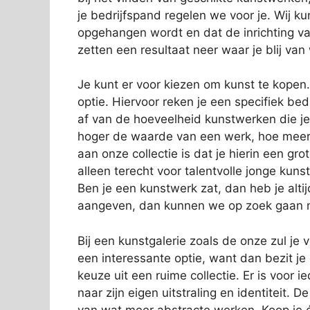
je bedrijfspand regelen we voor je. Wij k
opgehangen wordt en dat de inrichting van 
zetten een resultaat neer waar je blij van
Je kunt er voor kiezen om kunst te kopen
optie. Hiervoor reken je een specifiek b
af van de hoeveelheid kunstwerken die j
hoger de waarde van een werk, hoe meer 
aan onze collectie is dat je hierin een gro
alleen terecht voor talentvolle jonge k
Ben je een kunstwerk zat, dan heb je alti
aangeven, dan kunnen we op zoek gaan na
Bij een kunstgalerie zoals de onze zul je
een interessante optie, want dan bezit je
keuze uit een ruime collectie. Er is voor i
naar zijn eigen uitstraling en identiteit. 
van wat meer abstracte werken. Koop je é