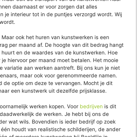
unnen daarnaast er voor zorgen dat alles
je interieur tot in de puntjes verzorgd wordt. Wij
 wordt.
. Maar ook het huren van kunstwerken is een
edrag per maand af. De hoogte van dit bedrag hangt
e huurt en de waardes van de kunstwerken. Hoe
je hiervoor per maand moet betalen. Het mooie
te variatie aan werken aantreft. Bij ons kun je niet
unstenaars, maar ook voor gerenommeerde namen.
jd de optie om deze te vervangen. Mocht je dit
ar een kunstwerk uit dezelfde prijsklasse.
 voornamelijk werken kopen. Voor
bedrijven
is dit
 daadwerkelijk de werken. Je hebt bij ons de
eder wat wils. Bovendien is ieder bedrijf op zoek
De één houdt van realistische schilderijen, de ander
én of meerdere kunstwerken bij Beeldlijn in