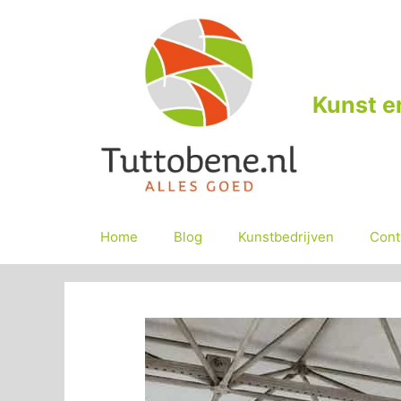
Ga
naar
de
inhoud
Kunst e
Home
Blog
Kunstbedrijven
Cont