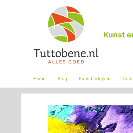
Ga
naar
de
inhoud
Kunst e
Home
Blog
Kunstbedrijven
Cont