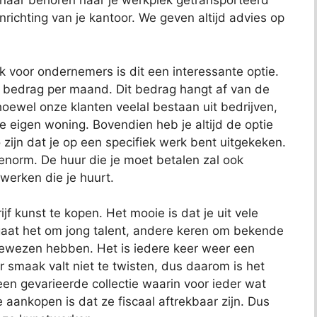
 naar behoren naar je werkplek getransporteerd
richting van je kantoor. We geven altijd advies op
ok voor ondernemers is dit een interessante optie.
t bedrag per maand. Dit bedrag hangt af van de
oewel onze klanten veelal bestaan uit bedrijven,
je eigen woning. Bovendien heb je altijd de optie
 zijn dat je op een specifiek werk bent uitgekeken.
 enorm. De huur die je moet betalen zal ook
 werken die je huurt.
jf kunst te kopen. Het mooie is dat je uit vele
aat het om jong talent, andere keren om bekende
bewezen hebben. Het is iedere keer weer een
 smaak valt niet te twisten, dus daarom is het
t een gevarieerde collectie waarin voor ieder wat
e aankopen is dat ze fiscaal aftrekbaar zijn. Dus