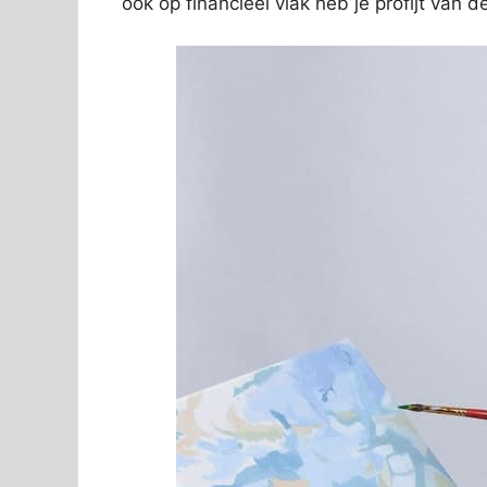
ook op financieel vlak heb je profijt van 