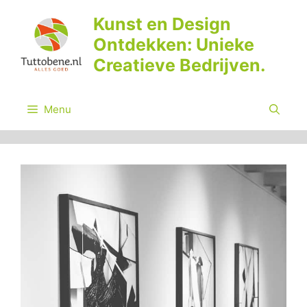
Ga
Kunst en Design
naar
Ontdekken: Unieke
de
inhoud
Creatieve Bedrijven.
Menu