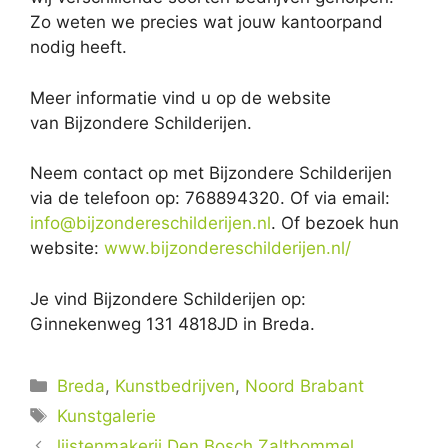
Zo weten we precies wat jouw kantoorpand
nodig heeft.
Meer informatie vind u op de website
van Bijzondere Schilderijen.
Neem contact op met Bijzondere Schilderijen
via de telefoon op: 768894320. Of via email:
info@bijzondereschilderijen.nl
. Of bezoek hun
website:
www.bijzondereschilderijen.nl/
Je vind Bijzondere Schilderijen op:
Ginnekenweg 131 4818JD in Breda.
Categorieën
Breda
,
Kunstbedrijven
,
Noord Brabant
Tags
Kunstgalerie
lijstenmakerij Den Bosch Zaltbommel