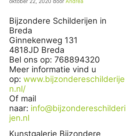
oktober 22, 2020
door
Andrea
Bijzondere Schilderijen in
Breda
Ginnekenweg 131
4818JD Breda
Bel ons op: 768894320
Meer informatie vind u
op:
www.bijzondereschilderije
n.nl/
Of mail
naar:
info@bijzondereschilderi
jen.nl
Kunstgalerie Bijzondere