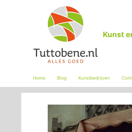
Ga
naar
de
inhoud
Kunst e
Home
Blog
Kunstbedrijven
Cont