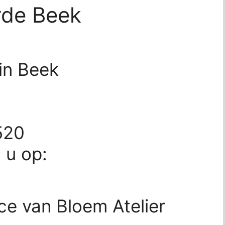
rde Beek
in Beek
520
d u op:
ce van Bloem Atelier