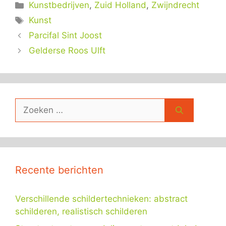
Categorieën
Kunstbedrijven
,
Zuid Holland
,
Zwijndrecht
Tags
Kunst
Parcifal Sint Joost
Gelderse Roos Ulft
Zoek
naar:
Recente berichten
Verschillende schildertechnieken: abstract
schilderen, realistisch schilderen