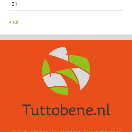
31
« jul