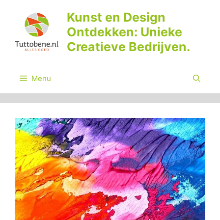
Ga
Kunst en Design
naar
Ontdekken: Unieke
de
inhoud
Creatieve Bedrijven.
Menu