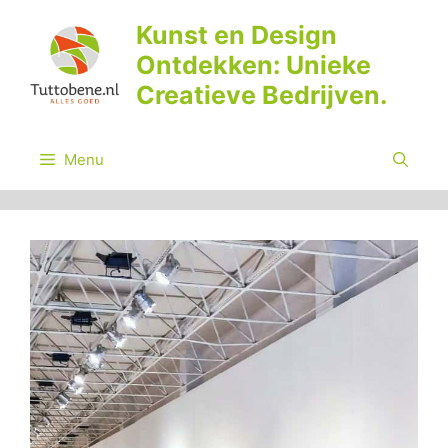
Ga
Kunst en Design
naar
Ontdekken: Unieke
de
inhoud
Creatieve Bedrijven.
Menu