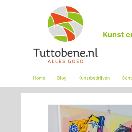
Ga
naar
de
inhoud
Kunst e
Home
Blog
Kunstbedrijven
Cont