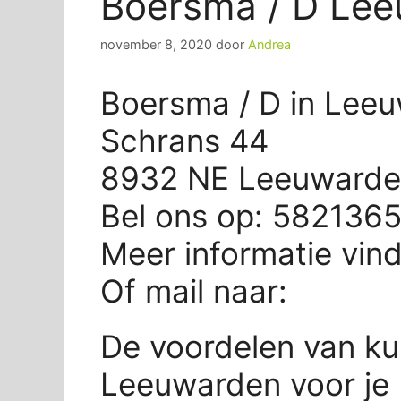
Boersma / D Le
november 8, 2020
door
Andrea
Boersma / D in Lee
Schrans 44
8932 NE Leeuward
Bel ons op: 582136
Meer informatie vin
Of mail naar:
De voordelen van ku
Leeuwarden voor je 