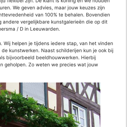
jd flexibel zijn. De klant is koning en we houden
euren. We geven advies, maar jouw keuzes zijn
anttevredenheid van 100% te behalen. Bovendien
ig andere vergelijkbare kunstgalerieën die op dit
Boersma / D in Leeuwarden.
 Wij helpen je tijdens iedere stap, van het vinden
de kunstwerken. Naast schilderijen kun je ook bij
als bijvoorbeeld beeldhouwwerken. Hierbij
ven geholpen. Zo weten we precies wat jouw