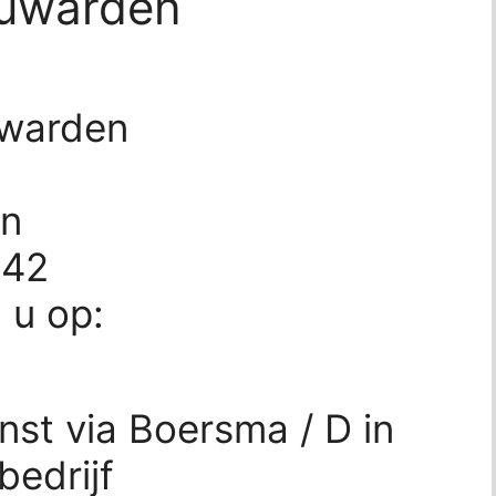
euwarden
uwarden
en
542
d u op:
nst via Boersma / D in
bedrijf