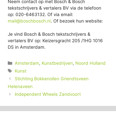
Neem contact op met Bosch & Bosch
tekstschrijvers & vertalers BV via de telefoon
op: 020-6463132. Of via email:
mail@boschbosch.nl
. Of bezoek hun website:
Je vind Bosch & Bosch tekstschrijvers &
vertalers BV op: Keizersgracht 205 /1HG 1016
DS in Amsterdam.
Categorieën
Amsterdam
,
Kunstbedrijven
,
Noord Holland
Tags
Kunst
Stichting Bokkenollen Griendtsveen
Helenaveen
Independent Wheels Zandvoort