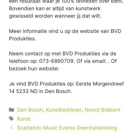
een resultaat waar je 100% tevreden over bent.
Bovendien kan er altijd van kunstwerk
gewisseld worden wanneer jij dat wilt.
Meer informatie vind u op de website van BVD
Produkties.
Neem contact op met BVD Produkties via de
telefoon op: 073-6890709. Of via email:
. Of
bezoek hun website:
Je vind BVD Produkties op: Eerste Morgendreef
14 5233 ND in Den Bosch.
Categorieën
Den Bosch
,
Kunstbedrijven
,
Noord Brabant
Tags
Kunst
Scattando Music Events Geertruidenberg