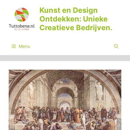
Ga
Kunst en Design
naar
Ontdekken: Unieke
de
inhoud
Creatieve Bedrijven.
Menu