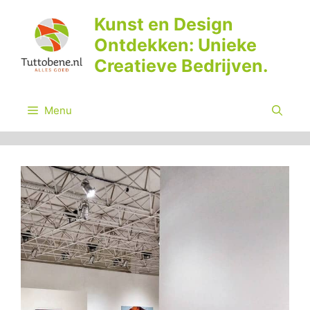
Ga
Kunst en Design
naar
Ontdekken: Unieke
de
inhoud
Creatieve Bedrijven.
Menu