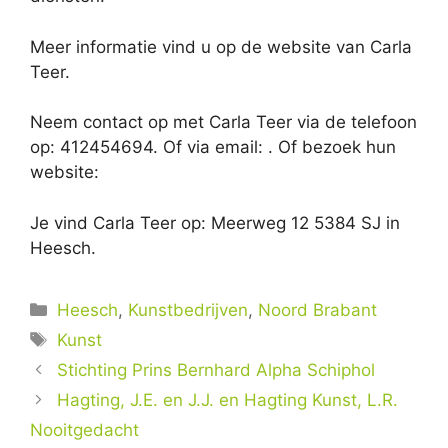
Meer informatie vind u op de website van Carla
Teer.
Neem contact op met Carla Teer via de telefoon
op: 412454694. Of via email:
. Of bezoek hun
website:
Je vind Carla Teer op: Meerweg 12 5384 SJ in
Heesch.
Categorieën
Heesch
,
Kunstbedrijven
,
Noord Brabant
Tags
Kunst
Stichting Prins Bernhard Alpha Schiphol
Hagting, J.E. en J.J. en Hagting Kunst, L.R.
Nooitgedacht