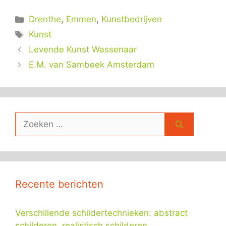
Categorieën
Drenthe
,
Emmen
,
Kunstbedrijven
Tags
Kunst
Levende Kunst Wassenaar
E.M. van Sambeek Amsterdam
Zoek
naar:
Recente berichten
Verschillende schildertechnieken: abstract
schilderen, realistisch schilderen