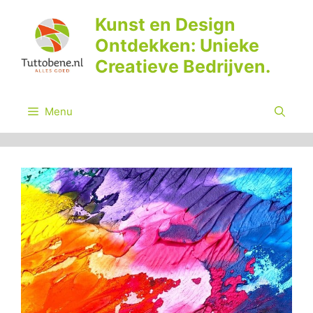
Ga
Kunst en Design
naar
Ontdekken: Unieke
de
inhoud
Creatieve Bedrijven.
Menu