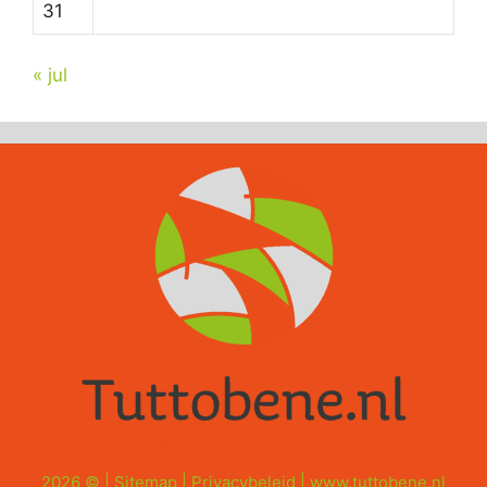
31
« jul
2026 © |
Sitemap
|
Privacybeleid
|
www.tuttobene.nl