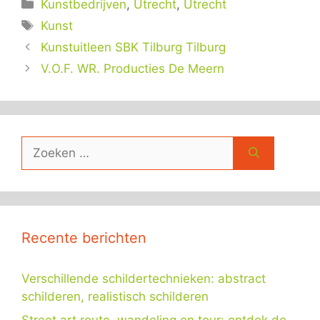
Categorieën
Kunstbedrijven
,
Utrecht
,
Utrecht
Tags
Kunst
Kunstuitleen SBK Tilburg Tilburg
V.O.F. WR. Producties De Meern
Zoek
naar:
Recente berichten
Verschillende schildertechnieken: abstract
schilderen, realistisch schilderen