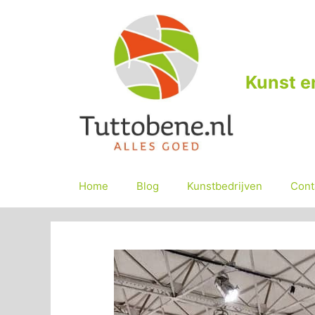
Ga
naar
de
inhoud
Kunst e
Home
Blog
Kunstbedrijven
Cont