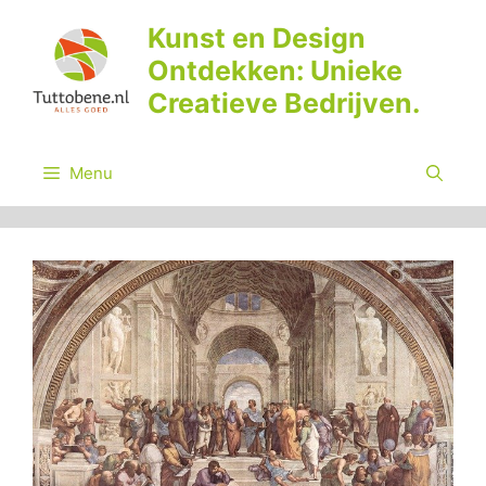
Ga
Kunst en Design
naar
Ontdekken: Unieke
de
inhoud
Creatieve Bedrijven.
Menu