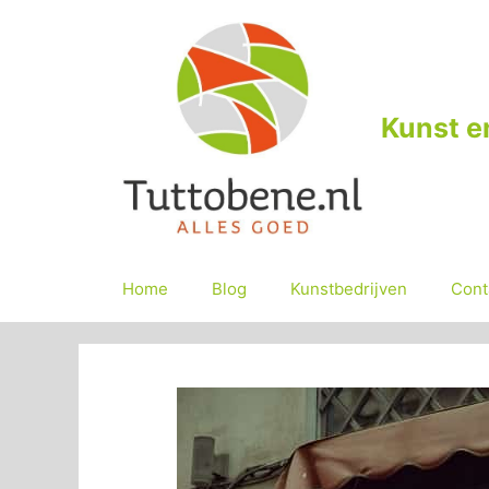
Ga
naar
de
inhoud
Kunst e
Home
Blog
Kunstbedrijven
Cont