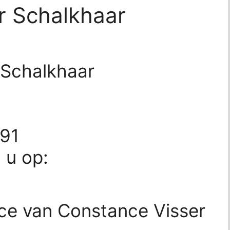
r Schalkhaar
 Schalkhaar
891
d u op:
ice van Constance Visser