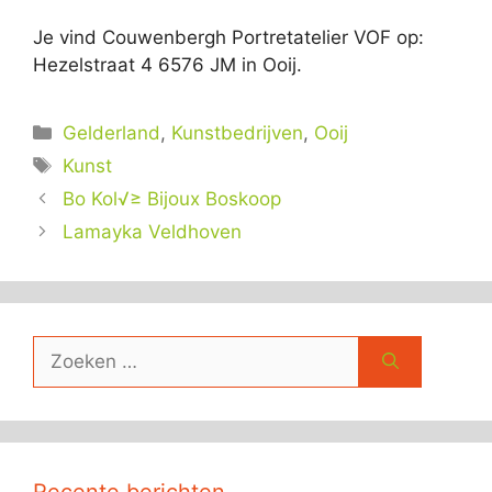
Je vind Couwenbergh Portretatelier VOF op:
Hezelstraat 4 6576 JM in Ooij.
Categorieën
Gelderland
,
Kunstbedrijven
,
Ooij
Tags
Kunst
Bo Kol√≥ Bijoux Boskoop
Lamayka Veldhoven
Zoek
naar:
Recente berichten