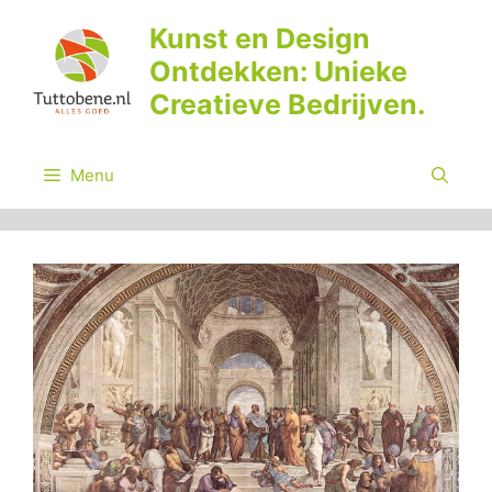
Ga
Kunst en Design
naar
Ontdekken: Unieke
de
inhoud
Creatieve Bedrijven.
Menu