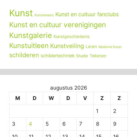
Kunst
Kunst en cultuur fanclubs
Kunstenaars
Kunst en cultuur verenigingen
Kunstgalerie
Kunstgeschiedenis
Kunstuitleen
Kunstveiling
Leren
Moderne Kunst
schilderen
schildertechniek
Tekenen
Studie
augustus 2026
M
D
W
D
V
Z
Z
1
2
3
4
5
6
7
8
9
10
11
12
13
14
15
16