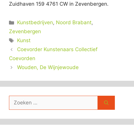
Zuidhaven 159 4761 CW in Zevenbergen.
Categorieën
Kunstbedrijven
,
Noord Brabant
,
Zevenbergen
Tags
Kunst
Coevorder Kunstenaars Collectief
Coevorden
Wouden, De Wijnjewoude
Zoek
naar: