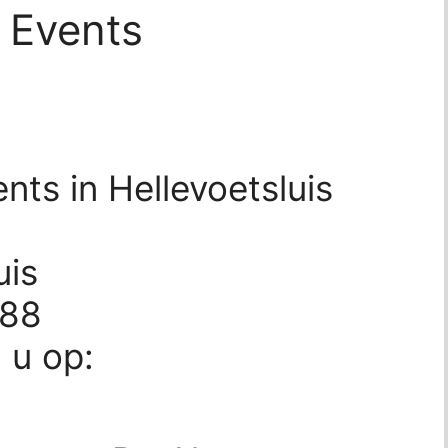
 Events
ts in Hellevoetsluis
uis
488
d u op: