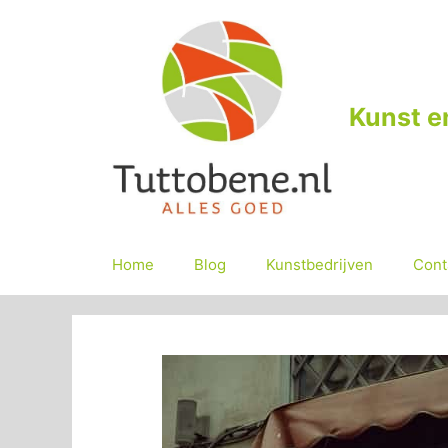
Ga
naar
de
inhoud
Kunst e
Home
Blog
Kunstbedrijven
Cont