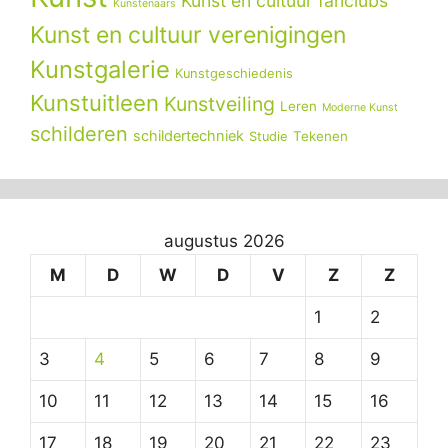
Kunst en cultuur fanclubs
Kunstenaars
Kunst en cultuur verenigingen
Kunstgalerie
Kunstgeschiedenis
Kunstuitleen
Kunstveiling
Leren
Moderne Kunst
schilderen
schildertechniek
Tekenen
Studie
augustus 2026
M
D
W
D
V
Z
Z
1
2
3
4
5
6
7
8
9
10
11
12
13
14
15
16
17
18
19
20
21
22
23