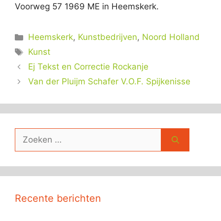
Voorweg 57 1969 ME in Heemskerk.
Categorieën
Heemskerk
,
Kunstbedrijven
,
Noord Holland
Tags
Kunst
Ej Tekst en Correctie Rockanje
Van der Pluijm Schafer V.O.F. Spijkenisse
Zoek
naar:
Recente berichten