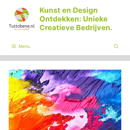
Ga
Kunst en Design
naar
Ontdekken: Unieke
de
inhoud
Creatieve Bedrijven.
Menu