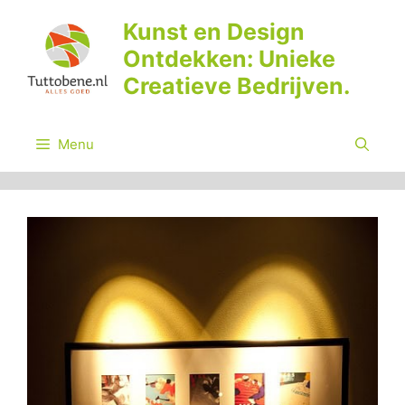
Ga
Kunst en Design
naar
Ontdekken: Unieke
de
inhoud
Creatieve Bedrijven.
Menu