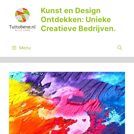
Ga
Kunst en Design
naar
Ontdekken: Unieke
de
inhoud
Creatieve Bedrijven.
Menu